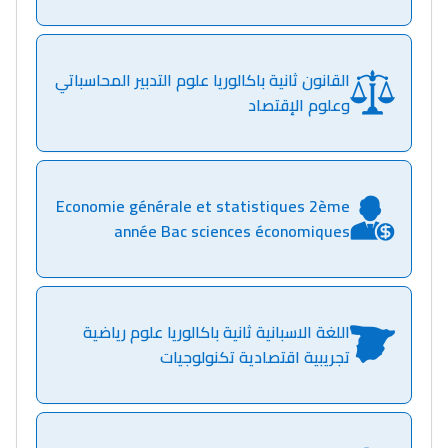
التعليم الثانوي الإعدادي
القانون ثانية باكالوريا علوم التدبير المحاسباتي
Post-Bac
وعلوم الإقتصاد
+ de 78 Sujets
Interviews/Vidéos
Economie générale et statistiques 2ème
+ de 89 Interviews/Vidéos
année Bac sciences économiques
دليل المهن
ما يزيد عن 149 مهنة
اللغة الاسبانية ثانية باكالوريا علوم رياضية
تجريبية اقتصادية تكنولوجيات
دليل التوجيه
التوجيه بالثانوي و الإعدادي