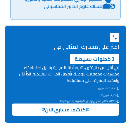
كتحكي على تجربتها
مسلك علوم التدبير المحاسباتي
فالرّياضة و الدّراسة
اعثر على مسارك المثالي في
3 خطوات بسيطة
في أقل من دقيقتين، تقوم أداتنا المجانية بتحليل اهتماماتك
ومستواك وموقعك لتوصيك بأفضل الخيارات التعليمية. ابدأ الآن
واستعد للإشراف على مستقبلك!
لا حاجة للتسجيل
نتائجك فورية!
+5000 طالب مغربي وجدوا طريقهم بفضل 9rayti.
اكتشف مساري الآن!