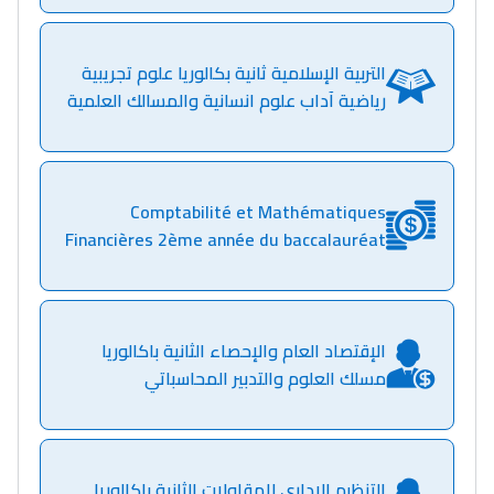
مريم الزواكي
مسار عبد العزيز فتيشي،
التربية الإسلامية ثانية بكالوريا علوم تجريبية
المبدع فمجال الديكور و
رياضية آداب علوم انسانية والمسالك العلمية
النحت اللي كيحلم يحيي
أكادير أوفلا
سقطت فالباك و سنة
Comptabilité et Mathématiques
2011 بدّلاتني بزّاف، مسار
Financières 2ème année du baccalauréat
إلياس أريدال، إطار
فمنظّمة دولية
مهنة التّرجمة، العمل
التّطوّعي، التّشبيك و
الإقتصاد العام والإحصاء الثانية باكالوريا
مسلك العلوم والتدبير المحاسباتي
أشياء أخرى مع مامودو
سامورا
بطلة المغرب فالقفز
الطولي، ملاك البردع
التنظيم الإداري للمقاولات الثانية باكالوريا