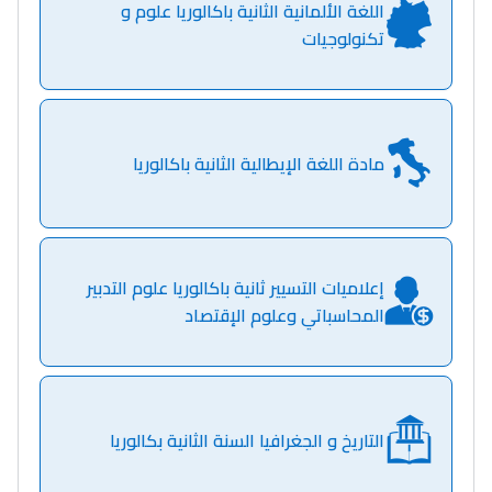
اللغة الألمانية الثانية باكالوريا علوم و
تكنولوجيات
مادة اللغة الإيطالية الثانية باكالوريا
Ki Derti Liha
إعلاميات التسيير ثانية باكالوريا علوم التدبير
باش تقدر تساعد الناس
المحاسباتي وعلوم الإقتصاد
يلقاو التوازن من الدّاخل
ومن الخارج، بشرى
أمسكين بنات مسارها
خطوة بخطوة - مترجم
القراية و الخدمة فمجال
التاريخ و الجغرافيا السنة الثانية بكالوريا
تقويم البصر مع المختصّة