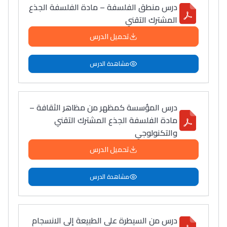
فمنظّمة دولية
درس منطق الفلسفة – مادة الفلسفة الجذع
مهنة التّرجمة، العمل
المشترك التقني
التّطوّعي، التّشبيك و
تحميل الدرس
أشياء أخرى مع مامودو
سامورا
مشاهدة الدرس
بطلة المغرب فالقفز
الطولي، ملاك البردع
كتحكي على تجربتها
درس المؤسسة كمظهر من مظاهر الثقافة –
فالرّياضة و الدّراسة
مادة الفلسفة الجذع المشترك التقني
والتكنولوجي
تحميل الدرس
مشاهدة الدرس
درس من السيطرة على الطبيعة إلى الانسجام