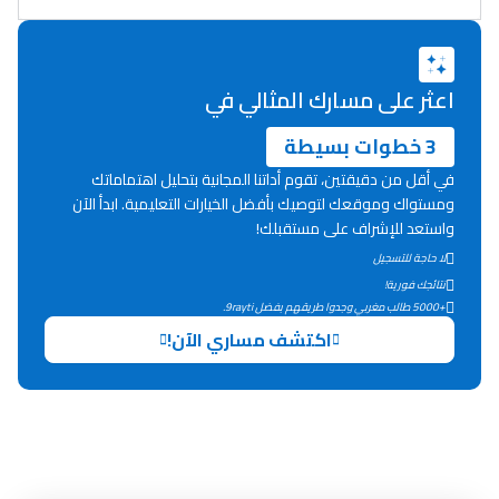
اعثر على مسارك المثالي في
3 خطوات بسيطة
في أقل من دقيقتين، تقوم أداتنا المجانية بتحليل اهتماماتك
ومستواك وموقعك لتوصيك بأفضل الخيارات التعليمية. ابدأ الآن
واستعد للإشراف على مستقبلك!
لا حاجة للتسجيل
نتائجك فورية!
+5000 طالب مغربي وجدوا طريقهم بفضل 9rayti.
اكتشف مساري الآن!