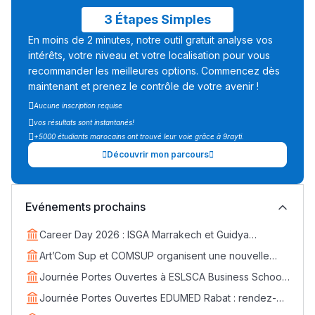
3 Étapes Simples
En moins de 2 minutes, notre outil gratuit analyse vos
intérêts, votre niveau et votre localisation pour vous
recommander les meilleures options. Commencez dès
maintenant et prenez le contrôle de votre avenir !
Aucune inscription requise
vos résultats sont instantanés!
+5000 étudiants marocains ont trouvé leur voie grâce à 9rayti.
Découvrir mon parcours
Evénements prochains
Career Day 2026 : ISGA Marrakech et Guidya
connectent étudiants et entreprises
Art’Com Sup et COMSUP organisent une nouvelle
édition du Career Day
Journée Portes Ouvertes à ESLSCA Business School
Rabat - Samedi 18 avril
Journée Portes Ouvertes EDUMED Rabat : rendez-
vous le samedi 25 avril