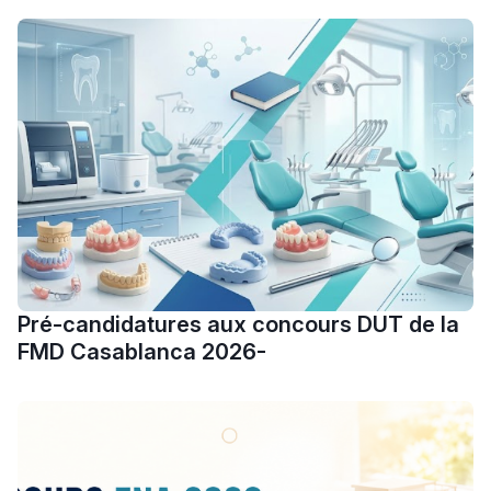
Voir toutes les actualités
Calendrier Cursussup : comprendre les étapes de la
procédure
Voir tous les articles
Lycée Maroc
التعليم الثانوي التأهيلي
Collège au Maroc
التعليم الثانوي الإعدادي
Post-Bac
Pré-candidatures aux concours DUT de la
+ de 78 Sujets
FMD Casablanca 2026-
Interviews/Vidéos
+ de 89 Interviews/Vidéos