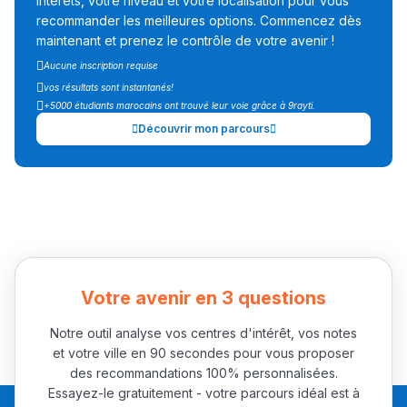
intérêts, votre niveau et votre localisation pour vous
recommander les meilleures options. Commencez dès
maintenant et prenez le contrôle de votre avenir !
Aucune inscription requise
Ki Derti Liha
vos résultats sont instantanés!
+5000 étudiants marocains ont trouvé leur voie grâce à 9rayti.
Découvrir mon parcours
باش تقدر تساعد الناس
يلقاو التوازن من الدّاخل
ومن الخارج، بشرى
أمسكين بنات مسارها
خطوة بخطوة - مترجم
القراية و الخدمة فمجال
تقويم البصر مع المختصّة
Votre avenir en 3 questions
مريم الزواكي
Notre outil analyse vos centres d'intérêt, vos notes
مسار عبد العزيز فتيشي،
et votre ville en 90 secondes pour vous proposer
des recommandations 100% personnalisées.
المبدع فمجال الديكور و
Essayez-le gratuitement - votre parcours idéal est à
النحت اللي كيحلم يحيي