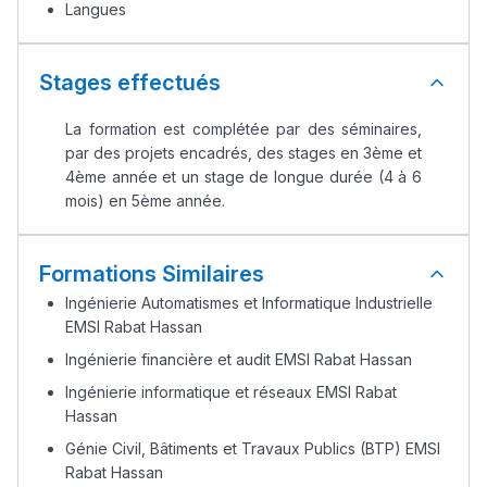
Langues
Stages effectués
La formation est complétée par des séminaires,
par des projets encadrés, des stages en 3ème et
4ème année et un stage de longue durée (4 à 6
mois) en 5ème année.
Lycée Maroc
Formations Similaires
التعليم الثانوي التأهيلي
Ingénierie Automatismes et Informatique Industrielle
EMSI Rabat Hassan
Collège au Maroc
Ingénierie financière et audit EMSI Rabat Hassan
التعليم الثانوي الإعدادي
Ingénierie informatique et réseaux EMSI Rabat
Hassan
Génie Civil, Bâtiments et Travaux Publics (BTP) EMSI
Post-Bac
Rabat Hassan