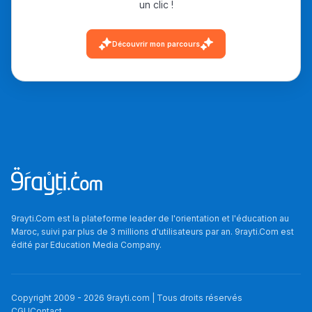
un clic !
أكادير أوفلا
سقطت فالباك و سنة
Découvrir mon parcours
2011 بدّلاتني بزّاف، مسار
إلياس أريدال، إطار
فمنظّمة دولية
مهنة التّرجمة، العمل
التّطوّعي، التّشبيك و
أشياء أخرى مع مامودو
سامورا
بطلة المغرب فالقفز
الطولي، ملاك البردع
9rayti.Com est la plateforme leader de l'orientation et l'éducation au
Maroc, suivi par plus de 3 millions d'utilisateurs par an. 9rayti.Com est
كتحكي على تجربتها
édité par
Education Media Company
.
فالرّياضة و الدّراسة
Copyright 2009 -
2026
9rayti.com | Tous droits réservés
CGU
Contact