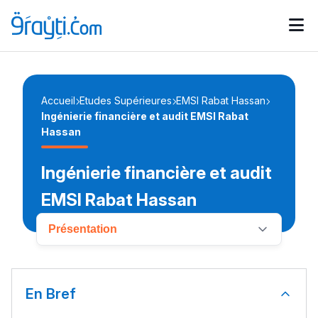
Catégories
Calendrier des concours
Annonces bourses
d'actualités
Accueil
Etudes Supérieures
EMSI Rabat Hassan
Ingénierie financière et audit EMSI Rabat
Hassan
Ingénierie financière et audit
EMSI Rabat Hassan
Présentation
En Bref