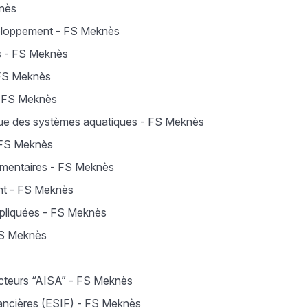
knès
veloppement - FS Meknès
es - FS Meknès
 FS Meknès
- FS Meknès
ique des systèmes aquatiques - FS Meknès
 FS Meknès
imentaires - FS Meknès
ent - FS Meknès
ppliquées - FS Meknès
FS Meknès
 Acteurs “AISA” - FS Meknès
nancières (ESIF) - FS Meknès