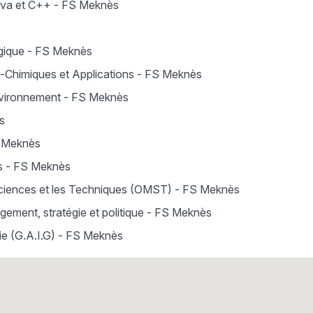
ava et C++ - FS Meknès
ogique - FS Meknès
-Chimiques et Applications - FS Meknès
Environnement - FS Meknès
s
S Meknès
es - FS Meknès
 Sciences et les Techniques (OMST) - FS Meknès
ment, stratégie et politique - FS Meknès
ie (G.A.I.G) - FS Meknès