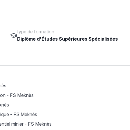
type de formation
Diplôme d'Études Supérieures Spécialisées
nès
tion - FS Meknès
knès
fique - FS Meknès
ntiel minier - FS Meknès