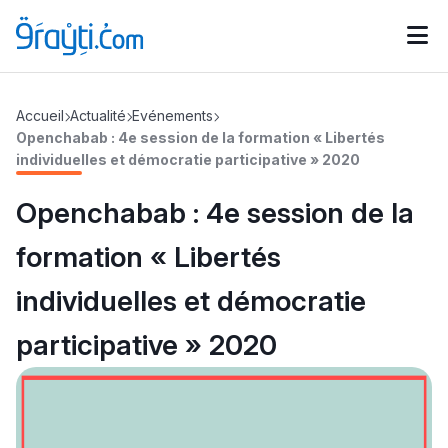
Catégories
Accueil
Actualité
Evénements
Calendrier des concours
Annonces bourses
d'actualités
Openchabab : 4e session de la formation « Libertés
individuelles et démocratie participative » 2020
Openchabab : 4e session de la
formation « Libertés
individuelles et démocratie
participative » 2020