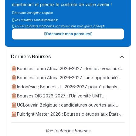
maintenant et prenez le contrôle de votre avenir !
Aucune inscription requise
vos résultats sont instantanés!
+5000 étudiants marocains ont trouvé leur voie grâce à 9rayti.
Découvrir mon parcours
Derniers Bourses
Bourses Learn Africa 2026-2027 : formez-vous aux
métiers de la santé avec EDUMED
Bourses Learn Africa 2026-2027 : une opportunité
d’excellence pour rejoindre ESLSCA Rabat
Indonésie : Bourses UIII 2026-2027 pour étudiants
internationaux (Master et Doctorat)
Bourses OIC 2026-2027 : l’Université UMT
d’Islamabad ouvre ses candidatures aux étudiants
UCLouvain Belgique : candidatures ouvertes aux
marocains
bourses MSCA Postdoctoral Fellowships 2026
Fulbright Master 2026 : Bourses d’études aux États-
Unis pour les Marocains
Voir toutes les bourses