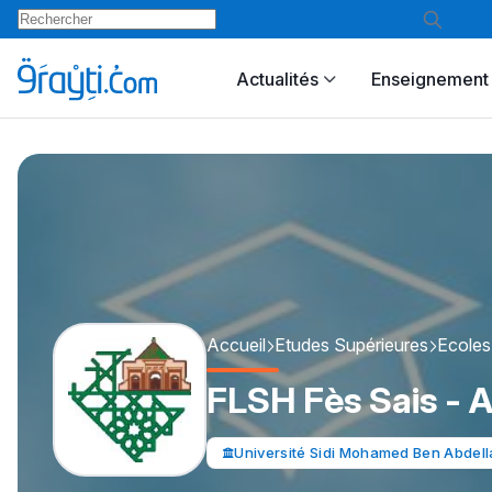
Actualités
Enseignement 
Accueil
Etudes Supérieures
Ecoles
FLSH Fès Sais - A
Université Sidi Mohamed Ben Abdell