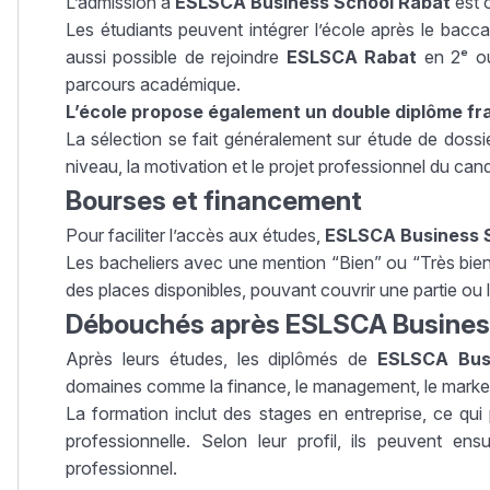
L’admission à
ESLSCA Business School Rabat
est o
Les étudiants peuvent intégrer l’école après le bac
aussi possible de rejoindre
ESLSCA Rabat
en 2ᵉ ou
parcours académique.
L’école propose également un double diplôme fr
La sélection se fait généralement sur étude de dossier,
niveau, la motivation et le projet professionnel du cand
Bourses et financement
Pour faciliter l’accès aux études,
ESLSCA Business 
Les bacheliers avec une mention “Bien” ou “Très bien”
des places disponibles, pouvant couvrir une partie ou la 
Débouchés après ESLSCA Busines
Après leurs études, les diplômés de
ESLSCA Bus
domaines comme la finance, le management, le market
La formation inclut des stages en entreprise, ce qu
professionnelle. Selon leur profil, ils peuvent ens
professionnel
.