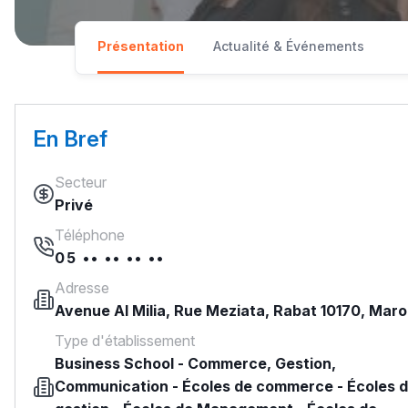
Présentation
Actualité & Événements
En Bref
Secteur
Privé
Téléphone
05 •• •• •• ••
Adresse
Avenue Al Milia, Rue Meziata, Rabat 10170, Mar
Type d'établissement
Business School
-
Commerce, Gestion,
Communication
-
Écoles de commerce
-
Écoles 