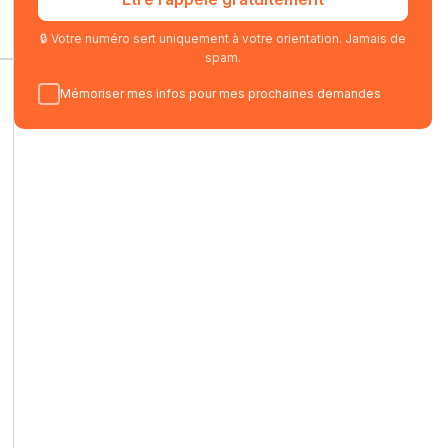
🔒 Votre numéro sert uniquement à votre orientation. Jamais de
spam.
Mémoriser mes infos pour mes prochaines demandes