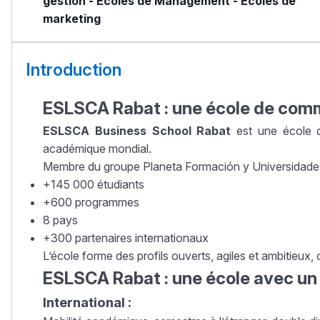
gestion
-
Écoles de Management
-
Écoles de
marketing
Introduction
ESLSCA Rabat : une école de comm
ESLSCA Business School Rabat
est une école d
académique mondial.
Membre du groupe Planeta Formación y Universidades, 
+145 000 étudiants
+600 programmes
8 pays
+300 partenaires internationaux
L’école forme des profils ouverts, agiles et ambitieux
ESLSCA Rabat : une école avec un
International :