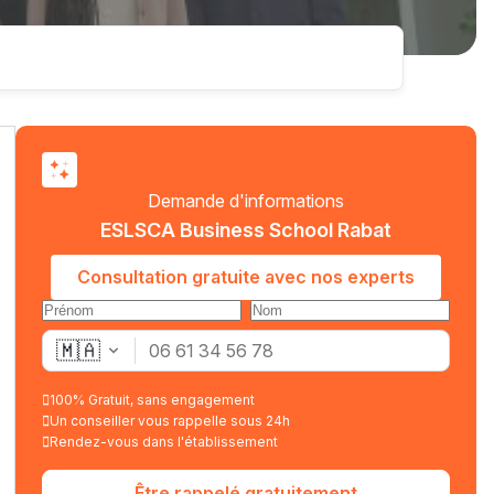
Demande d'informations
ESLSCA Business School Rabat
Consultation gratuite avec nos experts
🇲🇦
100% Gratuit, sans engagement
Un conseiller vous rappelle sous 24h
Rendez-vous dans l'établissement
Être rappelé gratuitement