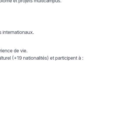
iplôme et projets multicampus.
 internationaux.
rience de vie.
rel (+19 nationalités) et participent à :