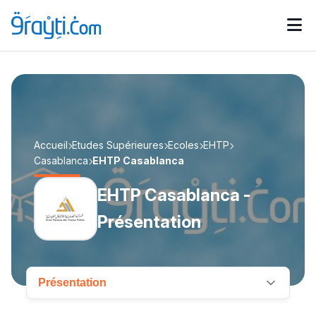
Catégories
Calendrier des concours
Annonces bourses
d'actualités
Accueil
Etudes Supérieures
Ecoles
EHTP
Casablanca
EHTP Casablanca
EHTP Casablanca -
Présentation
Présentation