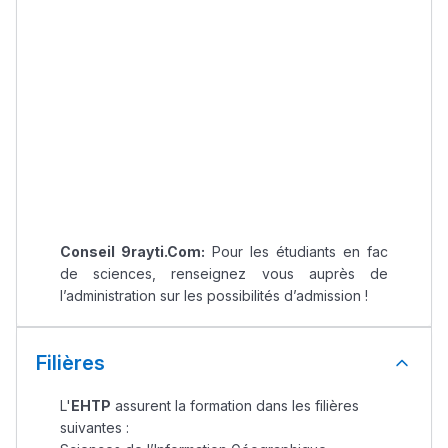
Conseil 9rayti.Com:
Pour les étudiants en fac
de sciences, renseignez vous auprès de
l’administration sur les possibilités d’admission !
Filières
Lycée Maroc
L'
EHTP
assurent la formation dans les filières
التعليم الثانوي التأهيلي
suivantes :