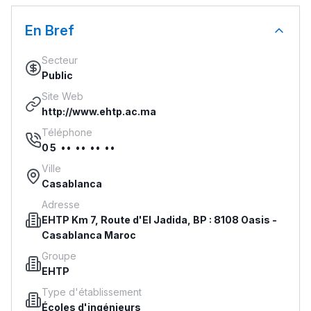
En Bref
Secteur
Public
Site Web
http://www.ehtp.ac.ma
Téléphone
05 •• •• •• ••
Ville
Casablanca
Adresse
EHTP Km 7, Route d'El Jadida, BP : 8108 Oasis -
Casablanca Maroc
Groupe
EHTP
Type d'établissement
Écoles d'ingénieurs