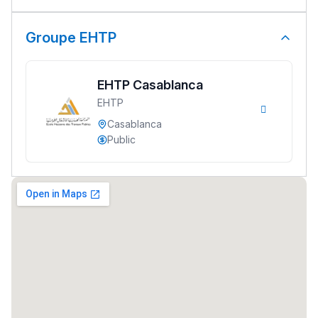
تقويم البصر مع المختصّة
مريم الزواكي
Groupe EHTP
مسار عبد العزيز فتيشي،
المبدع فمجال الديكور و
EHTP Casablanca
النحت اللي كيحلم يحيي
EHTP
أكادير أوفلا
Casablanca
Public
سقطت فالباك و سنة
2011 بدّلاتني بزّاف، مسار
إلياس أريدال، إطار
فمنظّمة دولية
مهنة التّرجمة، العمل
التّطوّعي، التّشبيك و
أشياء أخرى مع مامودو
سامورا
بطلة المغرب فالقفز