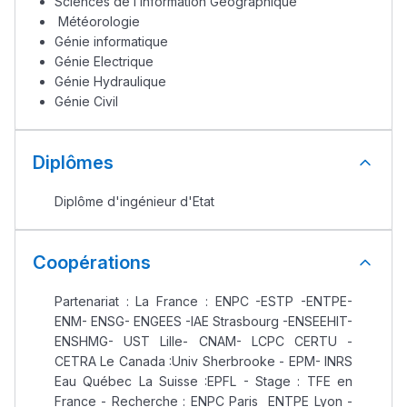
Sciences de l’Information Géographique
Collège au Maroc
Météorologie
Génie informatique
التعليم الثانوي الإعدادي
Génie Electrique
Génie Hydraulique
Génie Civil
Post-Bac
+ de 78 Sujets
Diplômes
Interviews/Vidéos
Diplôme d'ingénieur d'Etat
+ de 89 Interviews/Vidéos
Coopérations
دليل المهن
Partenariat : La France : ENPC -ESTP -ENTPE-
ENM- ENSG- ENGEES -IAE Strasbourg -ENSEEHIT-
ما يزيد عن 149 مهنة
ENSHMG- UST Lille- CNAM- LCPC CERTU -
CETRA Le Canada :Univ Sherbrooke - EPM- INRS
دليل التوجيه
Eau Québec La Suisse :EPFL - Stage : TFE en
France - Recherche : ENPC Paris  ENTPE Lyon -