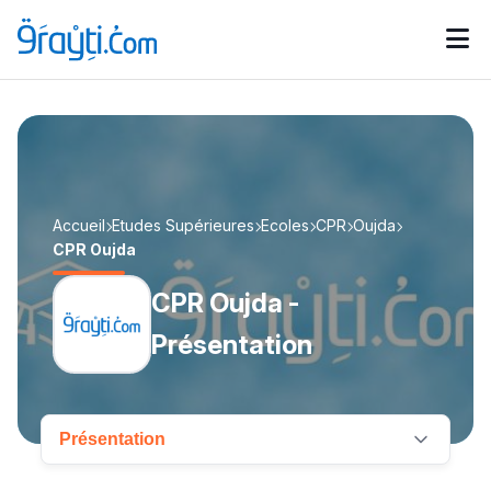
Catégories
Calendrier des concours
Annonces bourses
d'actualités
Accueil
Etudes Supérieures
Ecoles
CPR
Oujda
CPR Oujda
CPR Oujda -
Présentation
Présentation