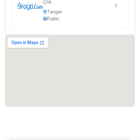
CPR
مهنة التّرجمة، العمل
Tanger
التّطوّعي، التّشبيك و
Public
أشياء أخرى مع مامودو
سامورا
بطلة المغرب فالقفز
الطولي، ملاك البردع
كتحكي على تجربتها
فالرّياضة و الدّراسة