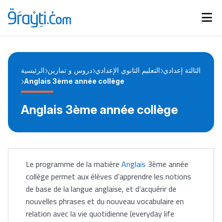
Catégories
Calendrier des concours
Annonces bourses
d'actualités
الثالثة إعدادي
التعليم الثانوي الإعدادي
دروس و تمارين
الرئيسية
Anglais 3ème année collège
Anglais 3ème année collège
Le programme de la matière
Anglais
3ème année
collège permet aux élèves d’apprendre les notions
de base de la langue anglaise, et d’acquérir de
nouvelles phrases et du nouveau vocabulaire en
relation avec la vie quotidienne (everyday life