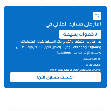
دليل المهن
ما يزيد عن 149 مهنة
اعثر على مسارك المثالي في
3 خطوات بسيطة
دليل التوجيه
في أقل من دقيقتين، تقوم أداتنا المجانية بتحليل اهتماماتك
التوجيه بالثانوي و الإعدادي
ومستواك وموقعك لتوصيك بأفضل الخيارات التعليمية. ابدأ الآن
واستعد للإشراف على مستقبلك!
لا حاجة للتسجيل
نتائجك فورية!
+5000 طالب مغربي وجدوا طريقهم بفضل 9rayti.
اكتشف مساري الآن!
Ki Derti Liha