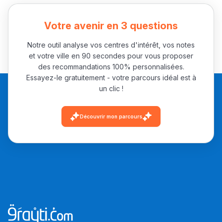
باش تقدر تساعد الناس
يلقاو التوازن من الدّاخل
Votre avenir en 3 questions
ومن الخارج، بشرى
Notre outil analyse vos centres d'intérêt, vos notes
أمسكين بنات مسارها
et votre ville en 90 secondes pour vous proposer
خطوة بخطوة - مترجم
القراية و الخدمة فمجال
des recommandations 100% personnalisées.
Essayez-le gratuitement - votre parcours idéal est à
تقويم البصر مع المختصّة
un clic !
مريم الزواكي
Découvrir mon parcours
مسار عبد العزيز فتيشي،
المبدع فمجال الديكور و
النحت اللي كيحلم يحيي
أكادير أوفلا
سقطت فالباك و سنة
2011 بدّلاتني بزّاف، مسار
إلياس أريدال، إطار