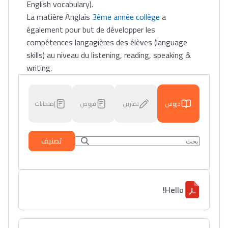
English vocabulary).
La matière Anglais
3ème année collège
a
également pour but de développer les
compétences langagières des élèves (language
skills) au niveau du listening, reading, speaking &
writing.
دروس
تمارين
فروض
إمتحانات
تصنيف
Hello!