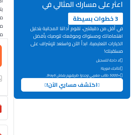
ا.
اعثر على مسارك المثالي في
يت
مك
3 خطوات بسيطة
مك
في أقل من دقيقتين، تقوم أداتنا المجانية بتحليل
م.
اهتماماتك ومستواك وموقعك لتوصيك بأفضل
الخيارات التعليمية. ابدأ الآن واستعد للإشراف على
مستقبلك!
لا حاجة للتسجيل
نتائجك فورية!
+5000 طالب مغربي وجدوا طريقهم بفضل 9rayti.
اكتشف مساري الآن!