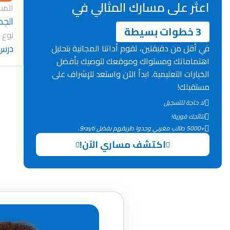
اعثر على مسارك المثالي في
المس
الجد
3 خطوات بسيطة
نوع 
درس
في أقل من دقيقتين، تقوم أداتنا المجانية بتحليل
اهتماماتك ومستواك وموقعك لتوصيك بأفضل
الخيارات التعليمية. ابدأ الآن واستعد للإشراف على
مستقبلك!
لا حاجة للتسجيل
نتائجك فورية!
+5000 طالب مغربي وجدوا طريقهم بفضل 9rayti.
اكتشف مساري الآن!