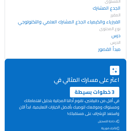
المستوى
الجدع المشترك
المقرر
الفيزياء والكيمياء الجذع المشترك العلمي والتكنولوجي
نوع المحتوى
درس
الدرس
مبدأ القصور
اعثر على مسارك المثالي في
3 خطوات بسيطة
في أقل من دقيقتين، تقوم أداتنا المجانية بتحليل اهتماماتك
ومستواك وموقعك لتوصيك بأفضل الخيارات التعليمية. ابدأ الآن
واستعد للإشراف على مستقبلك!
Lycée Maroc
لا حاجة للتسجيل
نتائجك فورية!
التعليم الثانوي التأهيلي