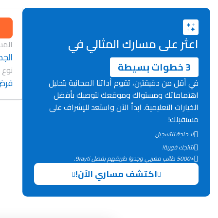
اعثر على مسارك المثالي في
المس
الجد
3 خطوات بسيطة
نوع 
فرض
في أقل من دقيقتين، تقوم أداتنا المجانية بتحليل
اهتماماتك ومستواك وموقعك لتوصيك بأفضل
الخيارات التعليمية. ابدأ الآن واستعد للإشراف على
مستقبلك!
لا حاجة للتسجيل
نتائجك فورية!
+5000 طالب مغربي وجدوا طريقهم بفضل 9rayti.
اكتشف مساري الآن!