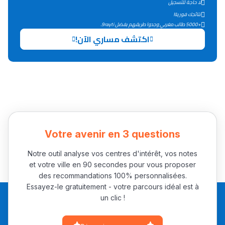
لا حاجة للتسجيل
التعليم الثانوي التأهيلي
نتائجك فورية!
+5000 طالب مغربي وجدوا طريقهم بفضل 9rayti.
اكتشف مساري الآن!
Collège au Maroc
التعليم الثانوي الإعدادي
Post-Bac
+ de 78 Sujets
Votre avenir en 3 questions
Interviews/Vidéos
+ de 89 Interviews/Vidéos
Notre outil analyse vos centres d'intérêt, vos notes
et votre ville en 90 secondes pour vous proposer
des recommandations 100% personnalisées.
دليل المهن
Essayez-le gratuitement - votre parcours idéal est à
un clic !
ما يزيد عن 149 مهنة