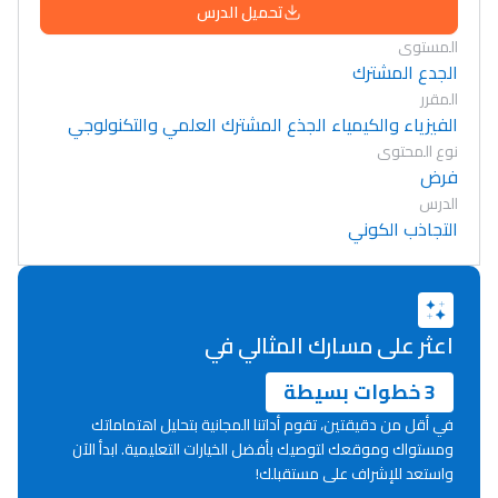
تحميل الدرس
المستوى
الجدع المشترك
المقرر
الفيزياء والكيمياء الجذع المشترك العلمي والتكنولوجي
نوع المحتوى
فرض
الدرس
التجاذب الكوني
اعثر على مسارك المثالي في
3 خطوات بسيطة
في أقل من دقيقتين، تقوم أداتنا المجانية بتحليل اهتماماتك
ومستواك وموقعك لتوصيك بأفضل الخيارات التعليمية. ابدأ الآن
واستعد للإشراف على مستقبلك!
Lycée Maroc