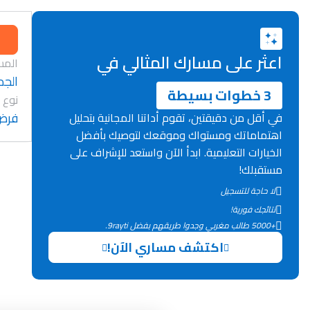
اعثر على مسارك المثالي في
المس
الجد
3 خطوات بسيطة
نوع 
فرض
في أقل من دقيقتين، تقوم أداتنا المجانية بتحليل
اهتماماتك ومستواك وموقعك لتوصيك بأفضل
الخيارات التعليمية. ابدأ الآن واستعد للإشراف على
مستقبلك!
لا حاجة للتسجيل
نتائجك فورية!
+5000 طالب مغربي وجدوا طريقهم بفضل 9rayti.
اكتشف مساري الآن!