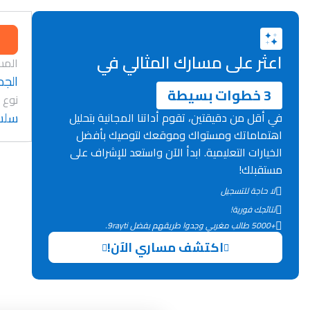
اعثر على مسارك المثالي في
المس
الجد
3 خطوات بسيطة
نوع 
سلسل
في أقل من دقيقتين، تقوم أداتنا المجانية بتحليل
اهتماماتك ومستواك وموقعك لتوصيك بأفضل
الخيارات التعليمية. ابدأ الآن واستعد للإشراف على
مستقبلك!
لا حاجة للتسجيل
نتائجك فورية!
+5000 طالب مغربي وجدوا طريقهم بفضل 9rayti.
اكتشف مساري الآن!