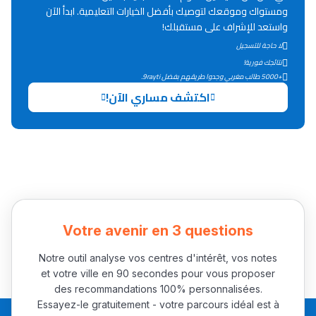
Lycée Maroc
ومستواك وموقعك لتوصيك بأفضل الخيارات التعليمية. ابدأ الآن
واستعد للإشراف على مستقبلك!
التعليم الثانوي التأهيلي
لا حاجة للتسجيل
نتائجك فورية!
Collège au Maroc
+5000 طالب مغربي وجدوا طريقهم بفضل 9rayti.
اكتشف مساري الآن!
التعليم الثانوي الإعدادي
Post-Bac
+ de 78 Sujets
Interviews/Vidéos
Votre avenir en 3 questions
+ de 89 Interviews/Vidéos
Notre outil analyse vos centres d'intérêt, vos notes
et votre ville en 90 secondes pour vous proposer
دليل المهن
des recommandations 100% personnalisées.
Essayez-le gratuitement - votre parcours idéal est à
ما يزيد عن 149 مهنة