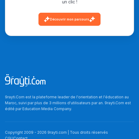
un clic !
دليل التوجيه
Découvrir mon parcours
التوجيه بالثانوي و الإعدادي
Ki Derti Liha
9rayti.Com est la plateforme leader de l'orientation et l'éducation au
Maroc, suivi par plus de 3 millions d'utilisateurs par an. 9rayti.Com est
édité par
Education Media Company
.
باش تقدر تساعد الناس
يلقاو التوازن من الدّاخل
ومن الخارج، بشرى
Copyright 2009 -
2026
9rayti.com | Tous droits réservés
CGU
Contact