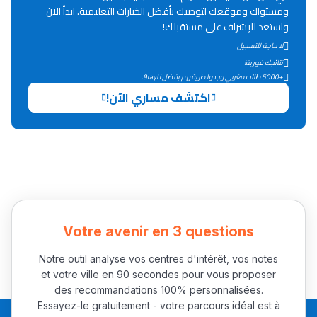
Lycée Maroc
ومستواك وموقعك لتوصيك بأفضل الخيارات التعليمية. ابدأ الآن
واستعد للإشراف على مستقبلك!
التعليم الثانوي التأهيلي
لا حاجة للتسجيل
نتائجك فورية!
Collège au Maroc
+5000 طالب مغربي وجدوا طريقهم بفضل 9rayti.
اكتشف مساري الآن!
التعليم الثانوي الإعدادي
Post-Bac
+ de 78 Sujets
Interviews/Vidéos
Votre avenir en 3 questions
+ de 89 Interviews/Vidéos
Notre outil analyse vos centres d'intérêt, vos notes
et votre ville en 90 secondes pour vous proposer
دليل المهن
des recommandations 100% personnalisées.
Essayez-le gratuitement - votre parcours idéal est à
ما يزيد عن 149 مهنة