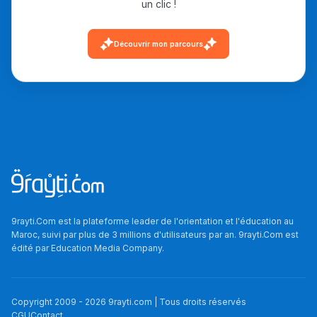
un clic !
دليل التوجيه
Découvrir mon parcours
التوجيه بالثانوي و الإعدادي
Ki Derti Liha
9rayti.Com est la plateforme leader de l'orientation et l'éducation au
Maroc, suivi par plus de 3 millions d'utilisateurs par an. 9rayti.Com est
édité par
Education Media Company
.
باش تقدر تساعد الناس
يلقاو التوازن من الدّاخل
ومن الخارج، بشرى
Copyright 2009 -
2026
9rayti.com | Tous droits réservés
CGU
Contact