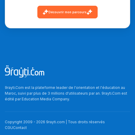
دليل التوجيه
Découvrir mon parcours
التوجيه بالثانوي و الإعدادي
9rayti.Com est la plateforme leader de l'orientation et l'éducation au
Ki Derti Liha
Maroc, suivi par plus de 3 millions d'utilisateurs par an. 9rayti.Com est
édité par
Education Media Company
.
باش تقدر تساعد الناس
يلقاو التوازن من الدّاخل
Copyright 2009 -
2026
9rayti.com | Tous droits réservés
ومن الخارج، بشرى
CGU
Contact