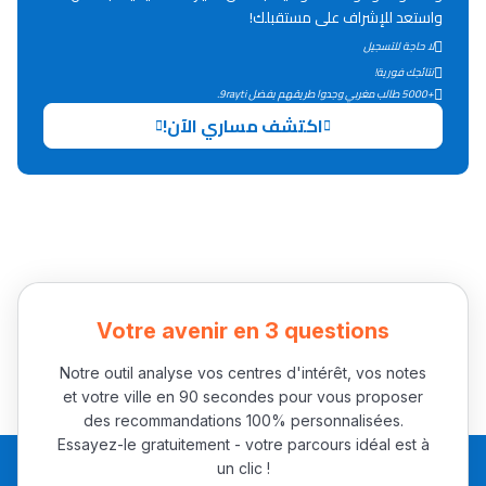
واستعد للإشراف على مستقبلك!
التعليم الثانوي التأهيلي
لا حاجة للتسجيل
نتائجك فورية!
+5000 طالب مغربي وجدوا طريقهم بفضل 9rayti.
Collège au Maroc
اكتشف مساري الآن!
التعليم الثانوي الإعدادي
Post-Bac
+ de 78 Sujets
Interviews/Vidéos
Votre avenir en 3 questions
+ de 89 Interviews/Vidéos
Notre outil analyse vos centres d'intérêt, vos notes
et votre ville en 90 secondes pour vous proposer
des recommandations 100% personnalisées.
دليل المهن
Essayez-le gratuitement - votre parcours idéal est à
ما يزيد عن 149 مهنة
un clic !