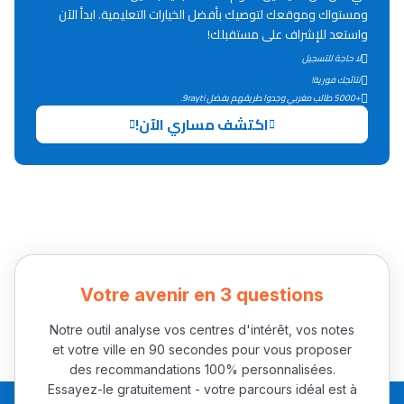
Lycée Maroc
ومستواك وموقعك لتوصيك بأفضل الخيارات التعليمية. ابدأ الآن
واستعد للإشراف على مستقبلك!
التعليم الثانوي التأهيلي
لا حاجة للتسجيل
نتائجك فورية!
Collège au Maroc
+5000 طالب مغربي وجدوا طريقهم بفضل 9rayti.
اكتشف مساري الآن!
التعليم الثانوي الإعدادي
Post-Bac
+ de 78 Sujets
Interviews/Vidéos
Votre avenir en 3 questions
+ de 89 Interviews/Vidéos
Notre outil analyse vos centres d'intérêt, vos notes
et votre ville en 90 secondes pour vous proposer
دليل المهن
des recommandations 100% personnalisées.
Essayez-le gratuitement - votre parcours idéal est à
ما يزيد عن 149 مهنة