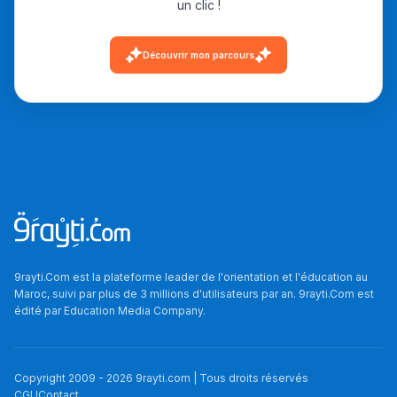
un clic !
دليل التوجيه
Découvrir mon parcours
التوجيه بالثانوي و الإعدادي
Ki Derti Liha
9rayti.Com est la plateforme leader de l'orientation et l'éducation au
Maroc, suivi par plus de 3 millions d'utilisateurs par an. 9rayti.Com est
édité par
Education Media Company
.
باش تقدر تساعد الناس
يلقاو التوازن من الدّاخل
ومن الخارج، بشرى
Copyright 2009 -
2026
9rayti.com | Tous droits réservés
CGU
Contact