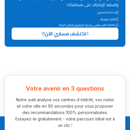
واستعد للإشراف على مستقبلك!
التعليم الثانوي التأهيلي
لا حاجة للتسجيل
نتائجك فورية!
+5000 طالب مغربي وجدوا طريقهم بفضل 9rayti.
Collège au Maroc
اكتشف مساري الآن!
التعليم الثانوي الإعدادي
Post-Bac
+ de 78 Sujets
Interviews/Vidéos
Votre avenir en 3 questions
+ de 89 Interviews/Vidéos
Notre outil analyse vos centres d'intérêt, vos notes
et votre ville en 90 secondes pour vous proposer
des recommandations 100% personnalisées.
دليل المهن
Essayez-le gratuitement - votre parcours idéal est à
ما يزيد عن 149 مهنة
un clic !