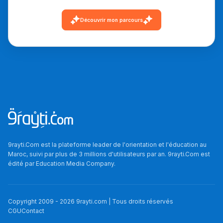
دليل التوجيه
Découvrir mon parcours
التوجيه بالثانوي و الإعدادي
9rayti.Com est la plateforme leader de l'orientation et l'éducation au
Ki Derti Liha
Maroc, suivi par plus de 3 millions d'utilisateurs par an. 9rayti.Com est
édité par
Education Media Company
.
باش تقدر تساعد الناس
يلقاو التوازن من الدّاخل
Copyright 2009 -
2026
9rayti.com | Tous droits réservés
ومن الخارج، بشرى
CGU
Contact