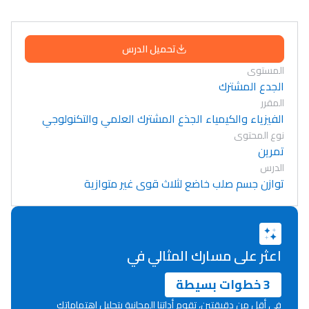
تحميل الدرس
المستوى
الجدع المشترك
المقرر
الفيزياء والكيمياء الجذع المشترك العلمي والتكنولوجي
نوع المحتوى
تمرين
الدرس
توازن جسم صلب خاضع لثلاث قوى غير متوازية
اعثر على مسارك المثالي في
3 خطوات بسيطة
في أقل من دقيقتين، تقوم أداتنا المجانية بتحليل اهتماماتك