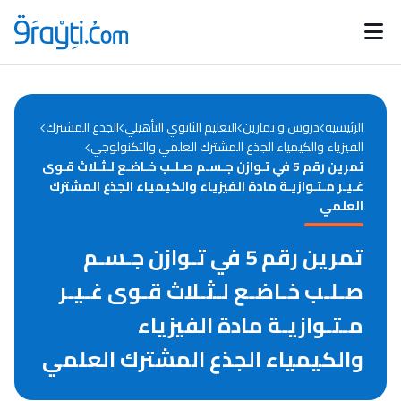
Catégories
Calendrier des concours
Annonces bourses
d'actualités
الرئيسية
دروس و تمارين
التعليم الثانوي التأهيلي
الجدع المشترك
الفيزياء والكيمياء الجذع المشترك العلمي والتكنولوجي
تمرين رقم 5 في تـوازن جـسـم صـلـب خـاضـع لـثـلاث قـوى
غـيـر مـتـوازيـة مادة الفيزياء والكيمياء الجذع المشترك
العلمي
تمرين رقم 5 في تـوازن جـسـم
صـلـب خـاضـع لـثـلاث قـوى غـيـر
مـتـوازيـة مادة الفيزياء
والكيمياء الجذع المشترك العلمي