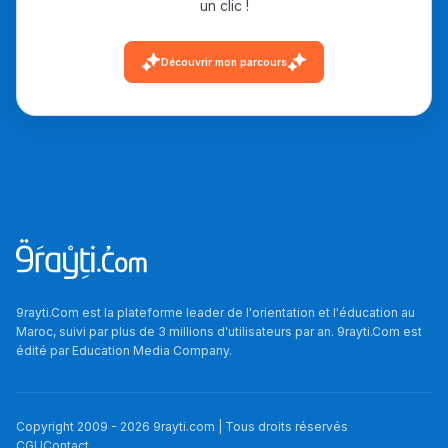
un clic !
دليل التوجيه
Découvrir mon parcours
التوجيه بالثانوي و الإعدادي
Ki Derti Liha
9rayti.Com est la plateforme leader de l'orientation et l'éducation au
Maroc, suivi par plus de 3 millions d'utilisateurs par an. 9rayti.Com est
édité par
Education Media Company
.
باش تقدر تساعد الناس
يلقاو التوازن من الدّاخل
ومن الخارج، بشرى
Copyright 2009 -
2026
9rayti.com | Tous droits réservés
CGU
Contact