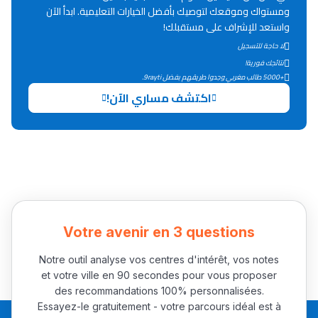
Lycée Maroc
ومستواك وموقعك لتوصيك بأفضل الخيارات التعليمية. ابدأ الآن
واستعد للإشراف على مستقبلك!
التعليم الثانوي التأهيلي
لا حاجة للتسجيل
نتائجك فورية!
Collège au Maroc
+5000 طالب مغربي وجدوا طريقهم بفضل 9rayti.
اكتشف مساري الآن!
التعليم الثانوي الإعدادي
Post-Bac
+ de 78 Sujets
Interviews/Vidéos
Votre avenir en 3 questions
+ de 89 Interviews/Vidéos
Notre outil analyse vos centres d'intérêt, vos notes
et votre ville en 90 secondes pour vous proposer
دليل المهن
des recommandations 100% personnalisées.
Essayez-le gratuitement - votre parcours idéal est à
ما يزيد عن 149 مهنة