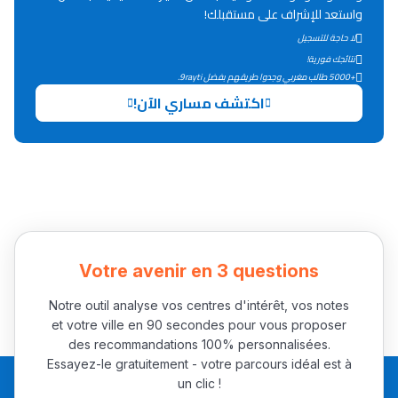
واستعد للإشراف على مستقبلك!
التعليم الثانوي التأهيلي
لا حاجة للتسجيل
نتائجك فورية!
+5000 طالب مغربي وجدوا طريقهم بفضل 9rayti.
Collège au Maroc
اكتشف مساري الآن!
التعليم الثانوي الإعدادي
Post-Bac
+ de 78 Sujets
Interviews/Vidéos
Votre avenir en 3 questions
+ de 89 Interviews/Vidéos
Notre outil analyse vos centres d'intérêt, vos notes
et votre ville en 90 secondes pour vous proposer
des recommandations 100% personnalisées.
دليل المهن
Essayez-le gratuitement - votre parcours idéal est à
ما يزيد عن 149 مهنة
un clic !