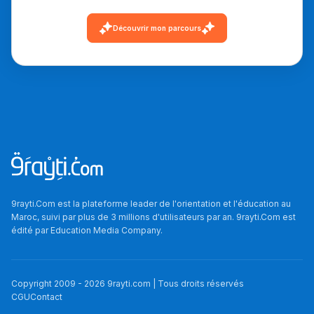
دليل التوجيه
Découvrir mon parcours
التوجيه بالثانوي و الإعدادي
9rayti.Com est la plateforme leader de l'orientation et l'éducation au
Ki Derti Liha
Maroc, suivi par plus de 3 millions d'utilisateurs par an. 9rayti.Com est
édité par
Education Media Company
.
باش تقدر تساعد الناس
يلقاو التوازن من الدّاخل
Copyright 2009 -
2026
9rayti.com | Tous droits réservés
ومن الخارج، بشرى
CGU
Contact