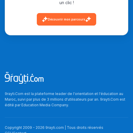
un clic !
دليل التوجيه
Découvrir mon parcours
التوجيه بالثانوي و الإعدادي
Ki Derti Liha
9rayti.Com est la plateforme leader de l'orientation et l'éducation au
Maroc, suivi par plus de 3 millions d'utilisateurs par an. 9rayti.Com est
édité par
Education Media Company
.
باش تقدر تساعد الناس
يلقاو التوازن من الدّاخل
ومن الخارج، بشرى
Copyright 2009 -
2026
9rayti.com | Tous droits réservés