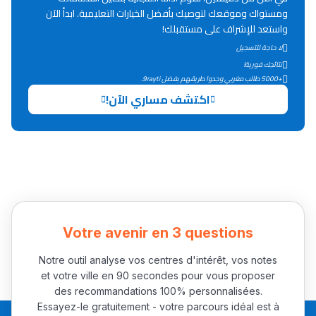
Lycée Maroc
ومستواك وموقعك لتوصيك بأفضل الخيارات التعليمية. ابدأ الآن
واستعد للإشراف على مستقبلك!
التعليم الثانوي التأهيلي
لا حاجة للتسجيل
نتائجك فورية!
Collège au Maroc
+5000 طالب مغربي وجدوا طريقهم بفضل 9rayti.
اكتشف مساري الآن!
التعليم الثانوي الإعدادي
Post-Bac
+ de 78 Sujets
Interviews/Vidéos
Votre avenir en 3 questions
+ de 89 Interviews/Vidéos
Notre outil analyse vos centres d'intérêt, vos notes
et votre ville en 90 secondes pour vous proposer
دليل المهن
des recommandations 100% personnalisées.
Essayez-le gratuitement - votre parcours idéal est à
ما يزيد عن 149 مهنة