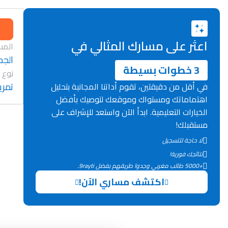
اعثر على مسارك المثالي في
المس
الجد
3 خطوات بسيطة
نوع 
تمري
في أقل من دقيقتين، تقوم أداتنا المجانية بتحليل
اهتماماتك ومستواك وموقعك لتوصيك بأفضل
الخيارات التعليمية. ابدأ الآن واستعد للإشراف على
مستقبلك!
لا حاجة للتسجيل
نتائجك فورية!
+5000 طالب مغربي وجدوا طريقهم بفضل 9rayti.
اكتشف مساري الآن!