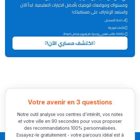
Lycée Maroc
ومستواك وموقعك لتوصيك بأفضل الخيارات التعليمية. ابدأ الآن
واستعد للإشراف على مستقبلك!
التعليم الثانوي التأهيلي
لا حاجة للتسجيل
نتائجك فورية!
Collège au Maroc
+5000 طالب مغربي وجدوا طريقهم بفضل 9rayti.
اكتشف مساري الآن!
التعليم الثانوي الإعدادي
Post-Bac
+ de 78 Sujets
Interviews/Vidéos
Votre avenir en 3 questions
+ de 89 Interviews/Vidéos
Notre outil analyse vos centres d'intérêt, vos notes
et votre ville en 90 secondes pour vous proposer
دليل المهن
des recommandations 100% personnalisées.
Essayez-le gratuitement - votre parcours idéal est à
ما يزيد عن 149 مهنة