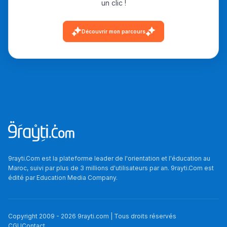
un clic !
دليل التوجيه
Découvrir mon parcours
التوجيه بالثانوي و الإعدادي
Ki Derti Liha
9rayti.Com est la plateforme leader de l'orientation et l'éducation au
Maroc, suivi par plus de 3 millions d'utilisateurs par an. 9rayti.Com est
édité par
Education Media Company
.
باش تقدر تساعد الناس
يلقاو التوازن من الدّاخل
ومن الخارج، بشرى
Copyright 2009 -
2026
9rayti.com | Tous droits réservés
CGU
Contact