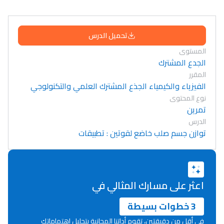
تحميل الدرس
المستوى
الجدع المشترك
المقرر
الفيزياء والكيمياء الجذع المشترك العلمي والتكنولوجي
نوع المحتوى
تمرين
الدرس
توازن جسم صلب خاضع لقوتين : تطبيقات
اعثر على مسارك المثالي في
3 خطوات بسيطة
في أقل من دقيقتين، تقوم أداتنا المجانية بتحليل اهتماماتك