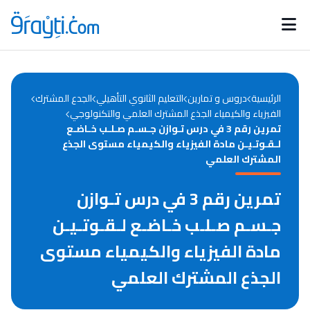
Catégories
Calendrier des concours
Annonces bourses
d'actualités
الرئيسية
دروس و تمارين
التعليم الثانوي التأهيلي
الجدع المشترك
الفيزياء والكيمياء الجذع المشترك العلمي والتكنولوجي
تمرين رقم 3 في درس تـوازن جـسـم صـلـب خـاضـع
لـقـوتـيـن مادة الفيزياء والكيمياء مستوى الجذع
المشترك العلمي
تمرين رقم 3 في درس تـوازن
جـسـم صـلـب خـاضـع لـقـوتـيـن
مادة الفيزياء والكيمياء مستوى
الجذع المشترك العلمي