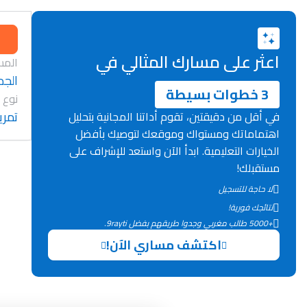
اعثر على مسارك المثالي في
المس
الجد
3 خطوات بسيطة
نوع 
تمري
في أقل من دقيقتين، تقوم أداتنا المجانية بتحليل
اهتماماتك ومستواك وموقعك لتوصيك بأفضل
الخيارات التعليمية. ابدأ الآن واستعد للإشراف على
مستقبلك!
لا حاجة للتسجيل
نتائجك فورية!
+5000 طالب مغربي وجدوا طريقهم بفضل 9rayti.
اكتشف مساري الآن!