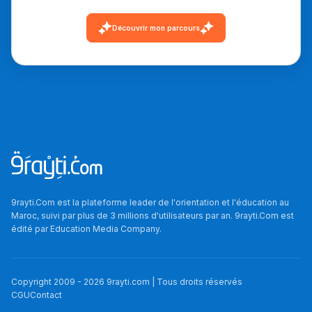
دليل التوجيه
Découvrir mon parcours
التوجيه بالثانوي و الإعدادي
9rayti.Com est la plateforme leader de l'orientation et l'éducation au
Ki Derti Liha
Maroc, suivi par plus de 3 millions d'utilisateurs par an. 9rayti.Com est
édité par
Education Media Company
.
باش تقدر تساعد الناس
يلقاو التوازن من الدّاخل
Copyright 2009 -
2026
9rayti.com | Tous droits réservés
ومن الخارج، بشرى
CGU
Contact