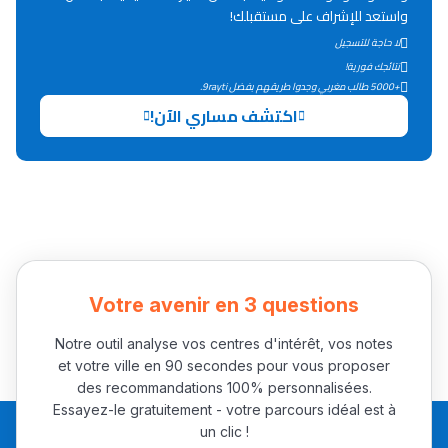
واستعد للإشراف على مستقبلك!
التعليم الثانوي التأهيلي
لا حاجة للتسجيل
نتائجك فورية!
+5000 طالب مغربي وجدوا طريقهم بفضل 9rayti.
Collège au Maroc
اكتشف مساري الآن!
التعليم الثانوي الإعدادي
Post-Bac
+ de 78 Sujets
Interviews/Vidéos
Votre avenir en 3 questions
+ de 89 Interviews/Vidéos
Notre outil analyse vos centres d'intérêt, vos notes
et votre ville en 90 secondes pour vous proposer
des recommandations 100% personnalisées.
دليل المهن
Essayez-le gratuitement - votre parcours idéal est à
ما يزيد عن 149 مهنة
un clic !