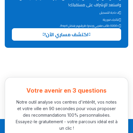
واستعد للإشراف على مستقبلك!
التعليم الثانوي التأهيلي
لا حاجة للتسجيل
نتائجك فورية!
+5000 طالب مغربي وجدوا طريقهم بفضل 9rayti.
Collège au Maroc
اكتشف مساري الآن!
التعليم الثانوي الإعدادي
Post-Bac
+ de 78 Sujets
Interviews/Vidéos
Votre avenir en 3 questions
+ de 89 Interviews/Vidéos
Notre outil analyse vos centres d'intérêt, vos notes
et votre ville en 90 secondes pour vous proposer
des recommandations 100% personnalisées.
دليل المهن
Essayez-le gratuitement - votre parcours idéal est à
ما يزيد عن 149 مهنة
un clic !