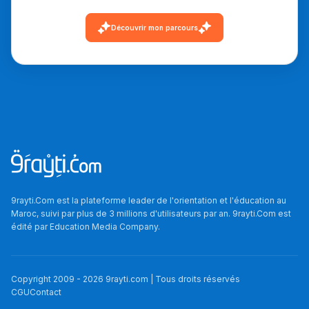
دليل التوجيه
Découvrir mon parcours
التوجيه بالثانوي و الإعدادي
9rayti.Com est la plateforme leader de l'orientation et l'éducation au
Ki Derti Liha
Maroc, suivi par plus de 3 millions d'utilisateurs par an. 9rayti.Com est
édité par
Education Media Company
.
باش تقدر تساعد الناس
يلقاو التوازن من الدّاخل
Copyright 2009 -
2026
9rayti.com | Tous droits réservés
ومن الخارج، بشرى
CGU
Contact