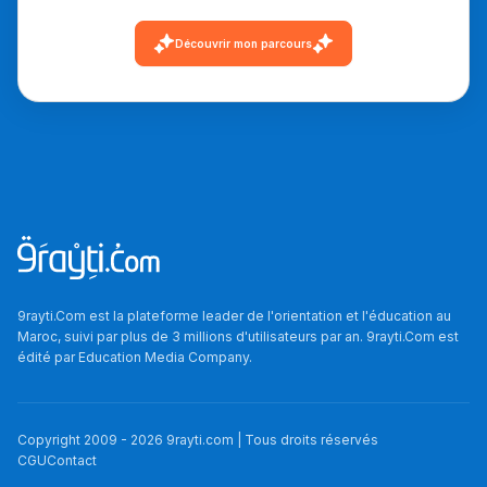
دليل التوجيه
Découvrir mon parcours
التوجيه بالثانوي و الإعدادي
9rayti.Com est la plateforme leader de l'orientation et l'éducation au
Ki Derti Liha
Maroc, suivi par plus de 3 millions d'utilisateurs par an. 9rayti.Com est
édité par
Education Media Company
.
باش تقدر تساعد الناس
يلقاو التوازن من الدّاخل
Copyright 2009 -
2026
9rayti.com | Tous droits réservés
ومن الخارج، بشرى
CGU
Contact