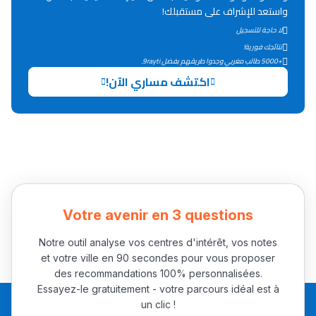
واستعد للإشراف على مستقبلك!
التعليم الثانوي التأهيلي
لا حاجة للتسجيل
نتائجك فورية!
+5000 طالب مغربي وجدوا طريقهم بفضل 9rayti.
Collège au Maroc
اكتشف مساري الآن!
التعليم الثانوي الإعدادي
Post-Bac
+ de 78 Sujets
Interviews/Vidéos
Votre avenir en 3 questions
+ de 89 Interviews/Vidéos
Notre outil analyse vos centres d'intérêt, vos notes
et votre ville en 90 secondes pour vous proposer
des recommandations 100% personnalisées.
دليل المهن
Essayez-le gratuitement - votre parcours idéal est à
ما يزيد عن 149 مهنة
un clic !