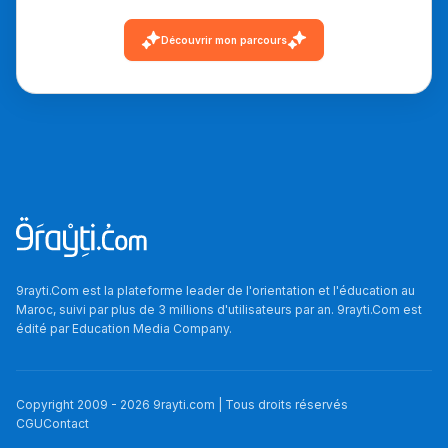
دليل التوجيه
Découvrir mon parcours
التوجيه بالثانوي و الإعدادي
9rayti.Com est la plateforme leader de l'orientation et l'éducation au
Ki Derti Liha
Maroc, suivi par plus de 3 millions d'utilisateurs par an. 9rayti.Com est
édité par
Education Media Company
.
باش تقدر تساعد الناس
يلقاو التوازن من الدّاخل
Copyright 2009 -
2026
9rayti.com | Tous droits réservés
ومن الخارج، بشرى
CGU
Contact