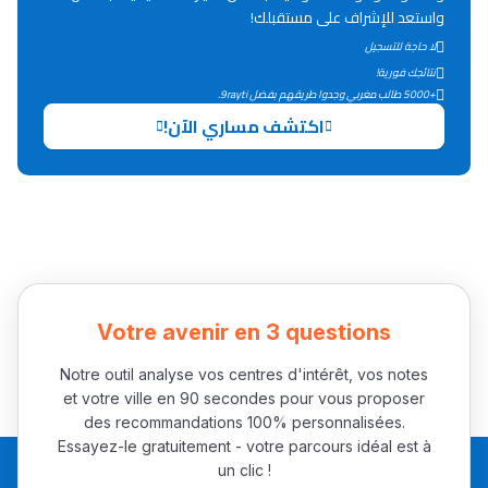
واستعد للإشراف على مستقبلك!
التعليم الثانوي التأهيلي
لا حاجة للتسجيل
نتائجك فورية!
+5000 طالب مغربي وجدوا طريقهم بفضل 9rayti.
Collège au Maroc
اكتشف مساري الآن!
التعليم الثانوي الإعدادي
Post-Bac
+ de 78 Sujets
Interviews/Vidéos
Votre avenir en 3 questions
+ de 89 Interviews/Vidéos
Notre outil analyse vos centres d'intérêt, vos notes
et votre ville en 90 secondes pour vous proposer
des recommandations 100% personnalisées.
دليل المهن
Essayez-le gratuitement - votre parcours idéal est à
ما يزيد عن 149 مهنة
un clic !