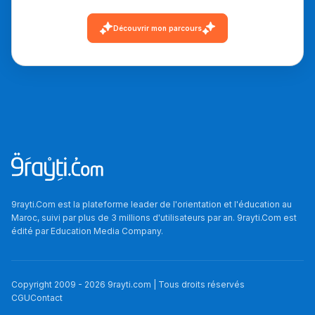
دليل التوجيه
Découvrir mon parcours
التوجيه بالثانوي و الإعدادي
9rayti.Com est la plateforme leader de l'orientation et l'éducation au
Ki Derti Liha
Maroc, suivi par plus de 3 millions d'utilisateurs par an. 9rayti.Com est
édité par
Education Media Company
.
باش تقدر تساعد الناس
يلقاو التوازن من الدّاخل
Copyright 2009 -
2026
9rayti.com | Tous droits réservés
ومن الخارج، بشرى
CGU
Contact