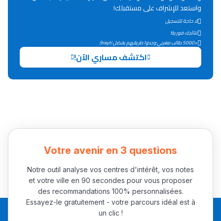
واستعد للإشراف على مستقبلك!
التعليم الثانوي التأهيلي
لا حاجة للتسجيل
نتائجك فورية!
+5000 طالب مغربي وجدوا طريقهم بفضل 9rayti.
Collège au Maroc
اكتشف مساري الآن!
التعليم الثانوي الإعدادي
Post-Bac
+ de 78 Sujets
Interviews/Vidéos
Votre avenir en 3 questions
+ de 89 Interviews/Vidéos
Notre outil analyse vos centres d'intérêt, vos notes
et votre ville en 90 secondes pour vous proposer
des recommandations 100% personnalisées.
دليل المهن
Essayez-le gratuitement - votre parcours idéal est à
ما يزيد عن 149 مهنة
un clic !