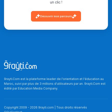
un clic !
دليل التوجيه
Découvrir mon parcours
التوجيه بالثانوي و الإعدادي
Ki Derti Liha
9rayti.Com est la plateforme leader de l'orientation et l'éducation au
Maroc, suivi par plus de 3 millions d'utilisateurs par an. 9rayti.Com est
édité par
Education Media Company
.
باش تقدر تساعد الناس
يلقاو التوازن من الدّاخل
ومن الخارج، بشرى
Copyright 2009 -
2026
9rayti.com | Tous droits réservés