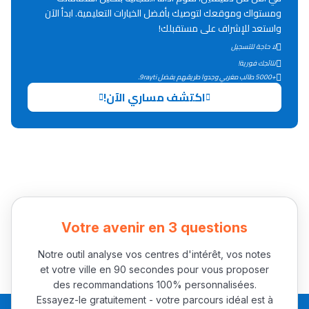
Lycée Maroc
ومستواك وموقعك لتوصيك بأفضل الخيارات التعليمية. ابدأ الآن
واستعد للإشراف على مستقبلك!
التعليم الثانوي التأهيلي
لا حاجة للتسجيل
نتائجك فورية!
Collège au Maroc
+5000 طالب مغربي وجدوا طريقهم بفضل 9rayti.
اكتشف مساري الآن!
التعليم الثانوي الإعدادي
Post-Bac
+ de 78 Sujets
Interviews/Vidéos
Votre avenir en 3 questions
+ de 89 Interviews/Vidéos
Notre outil analyse vos centres d'intérêt, vos notes
et votre ville en 90 secondes pour vous proposer
دليل المهن
des recommandations 100% personnalisées.
Essayez-le gratuitement - votre parcours idéal est à
ما يزيد عن 149 مهنة