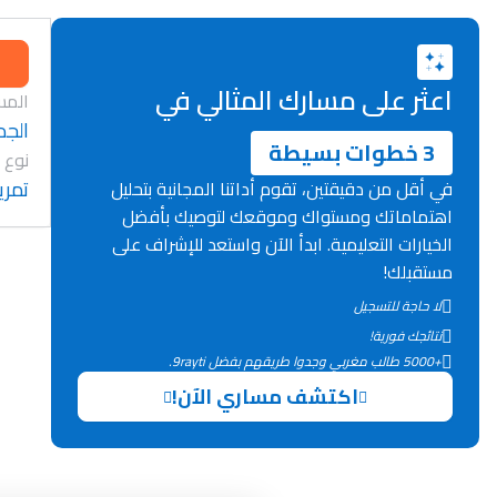
اعثر على مسارك المثالي في
المس
الجد
3 خطوات بسيطة
نوع 
تمري
في أقل من دقيقتين، تقوم أداتنا المجانية بتحليل
اهتماماتك ومستواك وموقعك لتوصيك بأفضل
الخيارات التعليمية. ابدأ الآن واستعد للإشراف على
مستقبلك!
لا حاجة للتسجيل
نتائجك فورية!
+5000 طالب مغربي وجدوا طريقهم بفضل 9rayti.
اكتشف مساري الآن!