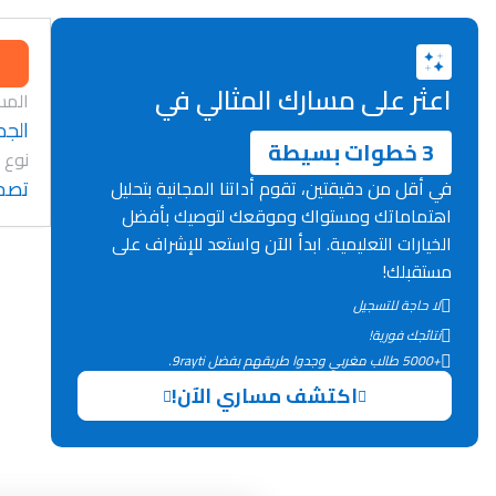
اعثر على مسارك المثالي في
المس
الجد
3 خطوات بسيطة
نوع 
تصح
في أقل من دقيقتين، تقوم أداتنا المجانية بتحليل
اهتماماتك ومستواك وموقعك لتوصيك بأفضل
الخيارات التعليمية. ابدأ الآن واستعد للإشراف على
مستقبلك!
لا حاجة للتسجيل
نتائجك فورية!
+5000 طالب مغربي وجدوا طريقهم بفضل 9rayti.
اكتشف مساري الآن!