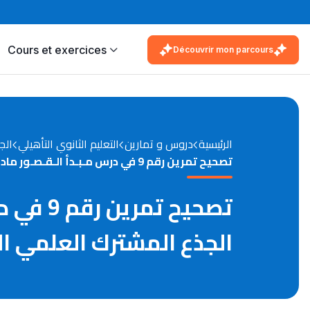
Cours et exercices
Découvrir mon parcours
الرئيسية
دروس و تمارين
التعليم الثانوي التأهيلي
الج
تصحيح تمرين رقم 9 في درس مـبـدأ الـقـصـور مادة الفيزياء والكيمياء مستوى الجذع المشترك العلمي الدورة الأولى
تصحيح ت
الجذع المشترك العلمي ال