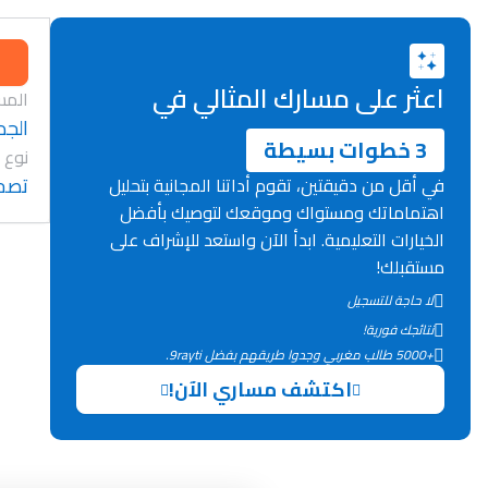
اعثر على مسارك المثالي في
المس
الجد
3 خطوات بسيطة
نوع 
تصح
في أقل من دقيقتين، تقوم أداتنا المجانية بتحليل
اهتماماتك ومستواك وموقعك لتوصيك بأفضل
الخيارات التعليمية. ابدأ الآن واستعد للإشراف على
مستقبلك!
لا حاجة للتسجيل
نتائجك فورية!
+5000 طالب مغربي وجدوا طريقهم بفضل 9rayti.
اكتشف مساري الآن!