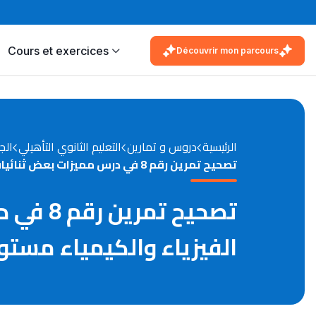
Cours et exercices
Découvrir mon parcours
الرئيسية
دروس و تمارين
التعليم الثانوي التأهيلي
الج
تصحيح تمرين رقم 8 في درس مميزات بعض ثنائيات القطب غير النشيطة مادة الفيزياء والكيمياء مستوى الجذع المشترك العلمي
تصحيح 
الفيزياء والكيمياء مست