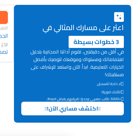
اعثر على مسارك المثالي في
المس
الجد
3 خطوات بسيطة
نوع 
تصح
في أقل من دقيقتين، تقوم أداتنا المجانية بتحليل
اهتماماتك ومستواك وموقعك لتوصيك بأفضل
الخيارات التعليمية. ابدأ الآن واستعد للإشراف على
مستقبلك!
لا حاجة للتسجيل
نتائجك فورية!
+5000 طالب مغربي وجدوا طريقهم بفضل 9rayti.
اكتشف مساري الآن!