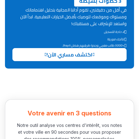
3 خطوات بسيطة
Lycée Maroc
في أقل من دقيقتين، تقوم أداتنا المجانية بتحليل اهتماماتك
ومستواك وموقعك لتوصيك بأفضل الخيارات التعليمية. ابدأ الآن
التعليم الثانوي التأهيلي
واستعد للإشراف على مستقبلك!
لا حاجة للتسجيل
Collège au Maroc
نتائجك فورية!
+5000 طالب مغربي وجدوا طريقهم بفضل 9rayti.
التعليم الثانوي الإعدادي
اكتشف مساري الآن!
Post-Bac
+ de 78 Sujets
Interviews/Vidéos
+ de 89 Interviews/Vidéos
Votre avenir en 3 questions
Notre outil analyse vos centres d'intérêt, vos notes
دليل المهن
et votre ville en 90 secondes pour vous proposer
des recommandations 100% personnalisées.