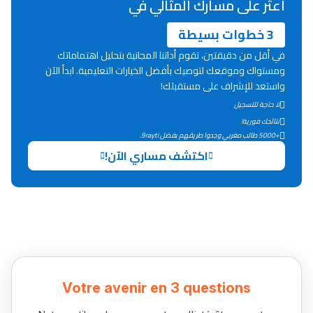
اعثر على مسارك المثالي في
3 خطوات بسيطة
Lycée Maroc
في أقل من دقيقتين، تقوم أداتنا المجانية بتحليل اهتماماتك
التعليم الثانوي التأهيلي
ومستواك وموقعك لتوصيك بأفضل الخيارات التعليمية. ابدأ الآن
واستعد للإشراف على مستقبلك!
Collège au Maroc
لا حاجة للتسجيل
نتائجك فورية!
التعليم الثانوي الإعدادي
+5000 طالب مغربي وجدوا طريقهم بفضل 9rayti.
اكتشف مساري الآن!
Post-Bac
+ de 78 Sujets
Interviews/Vidéos
+ de 89 Interviews/Vidéos
Votre avenir en 3 questions