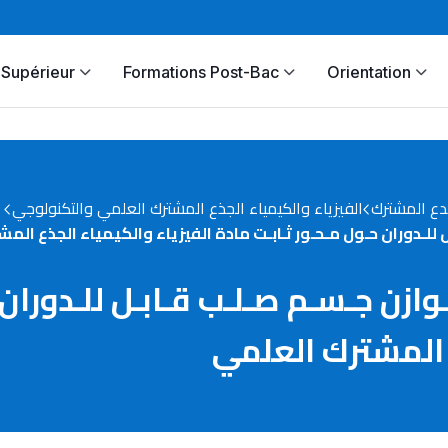
Supérieur
Formations Post-Bac
Orientation
دع المشترك
الفيزياء والكيمياء الجذع المشترك العلمي والتكنولوجي
مرين رقم 5 في تـوازن جـسـم صـلـب قـابـل لل
ع المشترك العلمي