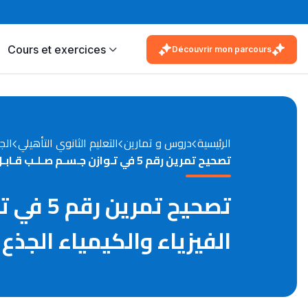
Cours et exercices
Découvrir mon parcours
الرئيسية
دروس و تمارين
التعليم الثانوي التأهيلي
الج
تصحيح تمرين رقم 5 في تـوازن جـسـم صـلـب قـابـل للـدوران حـول مـحـور ثـابـت مادة الفيزياء والكيمياء الجذع المشترك العلمي
تصحيح ت
الفيزياء والكيمياء الجذ