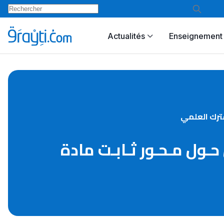
Actualités
Enseignement 
ـدوران حـول مـحـور ثـابـت مادة