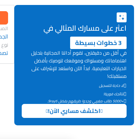
اعثر على مسارك المثالي في
المس
الجد
3 خطوات بسيطة
نوع 
تصح
في أقل من دقيقتين، تقوم أداتنا المجانية بتحليل
اهتماماتك ومستواك وموقعك لتوصيك بأفضل
الخيارات التعليمية. ابدأ الآن واستعد للإشراف على
مستقبلك!
لا حاجة للتسجيل
نتائجك فورية!
+5000 طالب مغربي وجدوا طريقهم بفضل 9rayti.
اكتشف مساري الآن!