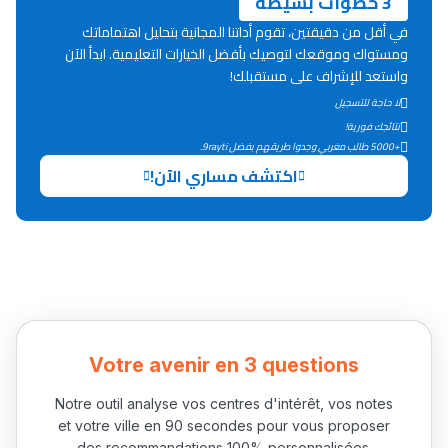
3 خطوات بسيطة
Lycée Maroc
في أقل من دقيقتين، تقوم أداتنا المجانية بتحليل اهتماماتك
ومستواك وموقعك لتوصيك بأفضل الخيارات التعليمية. ابدأ الآن
التعليم الثانوي التأهيلي
واستعد للإشراف على مستقبلك!
لا حاجة للتسجيل
Collège au Maroc
نتائجك فورية!
+5000 طالب مغربي وجدوا طريقهم بفضل 9rayti.
التعليم الثانوي الإعدادي
اكتشف مساري الآن!
Post-Bac
+ de 78 Sujets
Interviews/Vidéos
+ de 89 Interviews/Vidéos
Votre avenir en 3 questions
Notre outil analyse vos centres d'intérêt, vos notes
دليل المهن
et votre ville en 90 secondes pour vous proposer
des recommandations 100% personnalisées.