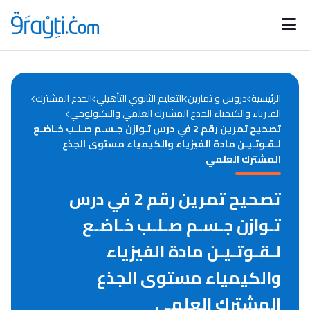
Catégories
Calendrier des concours
Annonces bourses
d'actualités
الرئيسية
دروس و تمارين
التعليم الثانوي التأهيلي
الجدع المشترك
الفيزياء والكيمياء الجذع المشترك العلمي والتكنولوجي
تصحيح تمرين رقم 2 في درس تـوازن جـسـم صـلـب خـاضـع
لـقـوتـيـن مادة الفيزياء والكيمياء مستوى الجذع
المشترك العلمي
تصحيح تمرين رقم 2 في درس
تـوازن جـسـم صـلـب خـاضـع
لـقـوتـيـن مادة الفيزياء
والكيمياء مستوى الجذع
المشترك العلمي