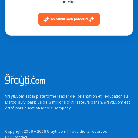
un clic !
دليل التوجيه
Découvrir mon parcours
التوجيه بالثانوي و الإعدادي
Ki Derti Liha
9rayti.Com est la plateforme leader de l'orientation et l'éducation au
Maroc, suivi par plus de 3 millions d'utilisateurs par an. 9rayti.Com est
édité par
Education Media Company
.
باش تقدر تساعد الناس
يلقاو التوازن من الدّاخل
ومن الخارج، بشرى
Copyright 2009 -
2026
9rayti.com | Tous droits réservés
CGU
Contact