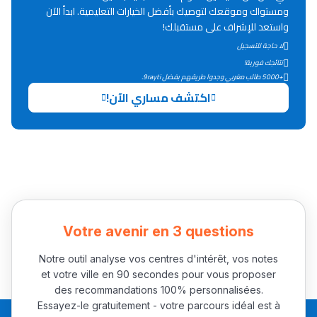
Lycée Maroc
ومستواك وموقعك لتوصيك بأفضل الخيارات التعليمية. ابدأ الآن
واستعد للإشراف على مستقبلك!
التعليم الثانوي التأهيلي
لا حاجة للتسجيل
نتائجك فورية!
Collège au Maroc
+5000 طالب مغربي وجدوا طريقهم بفضل 9rayti.
اكتشف مساري الآن!
التعليم الثانوي الإعدادي
Post-Bac
+ de 78 Sujets
Interviews/Vidéos
Votre avenir en 3 questions
+ de 89 Interviews/Vidéos
Notre outil analyse vos centres d'intérêt, vos notes
et votre ville en 90 secondes pour vous proposer
دليل المهن
des recommandations 100% personnalisées.
Essayez-le gratuitement - votre parcours idéal est à
ما يزيد عن 149 مهنة