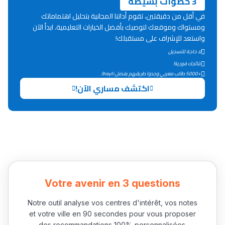
3 خطوات بسيطة
Lycée Maroc
في أقل من دقيقتين، تقوم أداتنا المجانية بتحليل اهتماماتك
ومستواك وموقعك لتوصيك بأفضل الخيارات التعليمية. ابدأ الآن
التعليم الثانوي التأهيلي
واستعد للإشراف على مستقبلك!
لا حاجة للتسجيل
Collège au Maroc
نتائجك فورية!
+5000 طالب مغربي وجدوا طريقهم بفضل 9rayti.
التعليم الثانوي الإعدادي
اكتشف مساري الآن!
Post-Bac
+ de 78 Sujets
Interviews/Vidéos
+ de 89 Interviews/Vidéos
Votre avenir en 3 questions
Notre outil analyse vos centres d'intérêt, vos notes
دليل المهن
et votre ville en 90 secondes pour vous proposer
des recommandations 100% personnalisées.