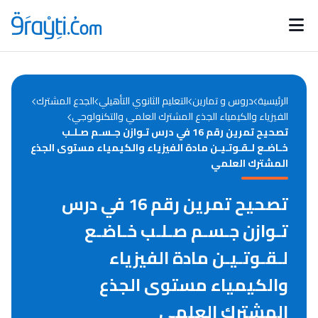
Catégories
Calendrier des concours
Annonces bourses
d'actualités
الرئيسية
دروس و تمارين
التعليم الثانوي التأهيلي
الجدع المشترك
الفيزياء والكيمياء الجذع المشترك العلمي والتكنولوجي
تصحيح تمرين رقم 16 في درس تـوازن جـسـم صـلـب
خـاضـع لـقـوتـيـن مادة الفيزياء والكيمياء مستوى الجذع
المشترك العلمي
تصحيح تمرين رقم 16 في درس
تـوازن جـسـم صـلـب خـاضـع
لـقـوتـيـن مادة الفيزياء
والكيمياء مستوى الجذع
المشترك العلمي