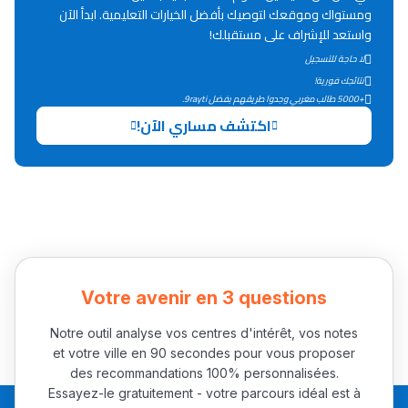
Lycée Maroc
ومستواك وموقعك لتوصيك بأفضل الخيارات التعليمية. ابدأ الآن
واستعد للإشراف على مستقبلك!
التعليم الثانوي التأهيلي
لا حاجة للتسجيل
نتائجك فورية!
Collège au Maroc
+5000 طالب مغربي وجدوا طريقهم بفضل 9rayti.
اكتشف مساري الآن!
التعليم الثانوي الإعدادي
Post-Bac
+ de 78 Sujets
Interviews/Vidéos
Votre avenir en 3 questions
+ de 89 Interviews/Vidéos
Notre outil analyse vos centres d'intérêt, vos notes
et votre ville en 90 secondes pour vous proposer
دليل المهن
des recommandations 100% personnalisées.
Essayez-le gratuitement - votre parcours idéal est à
ما يزيد عن 149 مهنة