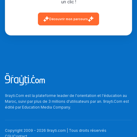
un clic !
دليل التوجيه
Découvrir mon parcours
التوجيه بالثانوي و الإعدادي
Ki Derti Liha
9rayti.Com est la plateforme leader de l'orientation et l'éducation au
Maroc, suivi par plus de 3 millions d'utilisateurs par an. 9rayti.Com est
édité par
Education Media Company
.
باش تقدر تساعد الناس
يلقاو التوازن من الدّاخل
ومن الخارج، بشرى
Copyright 2009 -
2026
9rayti.com | Tous droits réservés
CGU
Contact