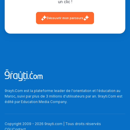
un clic !
دليل التوجيه
Découvrir mon parcours
التوجيه بالثانوي و الإعدادي
Ki Derti Liha
9rayti.Com est la plateforme leader de l'orientation et l'éducation au
Maroc, suivi par plus de 3 millions d'utilisateurs par an. 9rayti.Com est
édité par
Education Media Company
.
باش تقدر تساعد الناس
يلقاو التوازن من الدّاخل
ومن الخارج، بشرى
Copyright 2009 -
2026
9rayti.com | Tous droits réservés
CGU
Contact