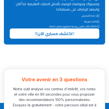
Lycée Maroc
ومستواك وموقعك لتوصيك بأفضل الخيارات التعليمية. ابدأ الآن
واستعد للإشراف على مستقبلك!
التعليم الثانوي التأهيلي
لا حاجة للتسجيل
نتائجك فورية!
Collège au Maroc
+5000 طالب مغربي وجدوا طريقهم بفضل 9rayti.
اكتشف مساري الآن!
التعليم الثانوي الإعدادي
Post-Bac
+ de 78 Sujets
Interviews/Vidéos
Votre avenir en 3 questions
+ de 89 Interviews/Vidéos
Notre outil analyse vos centres d'intérêt, vos notes
et votre ville en 90 secondes pour vous proposer
دليل المهن
des recommandations 100% personnalisées.
Essayez-le gratuitement - votre parcours idéal est à
ما يزيد عن 149 مهنة