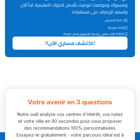
Lycée Maroc
ومستواك وموقعك لتوصيك بأفضل الخيارات التعليمية. ابدأ الآن
واستعد للإشراف على مستقبلك!
التعليم الثانوي التأهيلي
لا حاجة للتسجيل
نتائجك فورية!
Collège au Maroc
+5000 طالب مغربي وجدوا طريقهم بفضل 9rayti.
اكتشف مساري الآن!
التعليم الثانوي الإعدادي
Post-Bac
+ de 78 Sujets
Interviews/Vidéos
Votre avenir en 3 questions
+ de 89 Interviews/Vidéos
Notre outil analyse vos centres d'intérêt, vos notes
et votre ville en 90 secondes pour vous proposer
دليل المهن
des recommandations 100% personnalisées.
Essayez-le gratuitement - votre parcours idéal est à
ما يزيد عن 149 مهنة