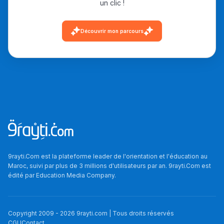
un clic !
دليل التوجيه
Découvrir mon parcours
التوجيه بالثانوي و الإعدادي
Ki Derti Liha
9rayti.Com est la plateforme leader de l'orientation et l'éducation au
Maroc, suivi par plus de 3 millions d'utilisateurs par an. 9rayti.Com est
édité par
Education Media Company
.
باش تقدر تساعد الناس
يلقاو التوازن من الدّاخل
ومن الخارج، بشرى
Copyright 2009 -
2026
9rayti.com | Tous droits réservés
CGU
Contact