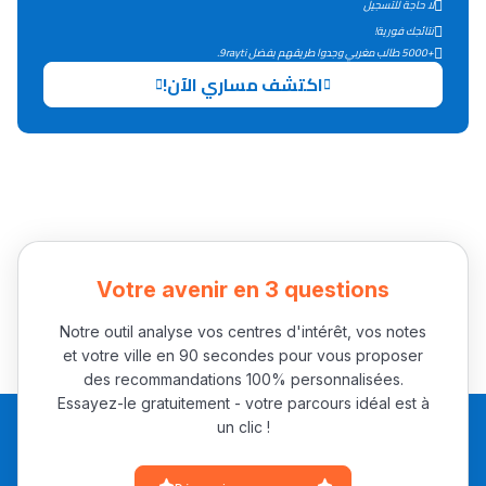
لا حاجة للتسجيل
التعليم الثانوي التأهيلي
نتائجك فورية!
+5000 طالب مغربي وجدوا طريقهم بفضل 9rayti.
اكتشف مساري الآن!
Collège au Maroc
التعليم الثانوي الإعدادي
Post-Bac
+ de 78 Sujets
Votre avenir en 3 questions
Interviews/Vidéos
+ de 89 Interviews/Vidéos
Notre outil analyse vos centres d'intérêt, vos notes
et votre ville en 90 secondes pour vous proposer
des recommandations 100% personnalisées.
دليل المهن
Essayez-le gratuitement - votre parcours idéal est à
un clic !
ما يزيد عن 149 مهنة