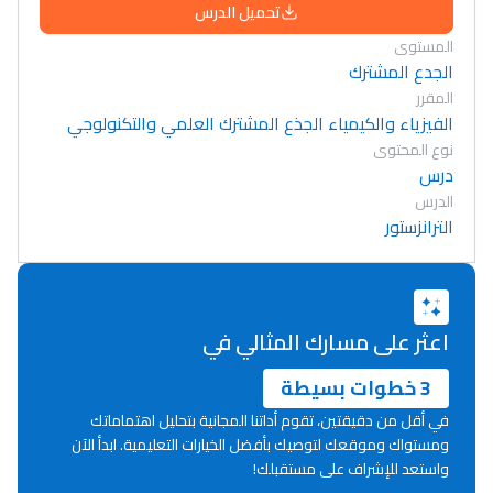
تحميل الدرس
المستوى
الجدع المشترك
المقرر
الفيزياء والكيمياء الجذع المشترك العلمي والتكنولوجي
نوع المحتوى
درس
الدرس
الترانزستور
اعثر على مسارك المثالي في
3 خطوات بسيطة
في أقل من دقيقتين، تقوم أداتنا المجانية بتحليل اهتماماتك
ومستواك وموقعك لتوصيك بأفضل الخيارات التعليمية. ابدأ الآن
واستعد للإشراف على مستقبلك!
Lycée Maroc